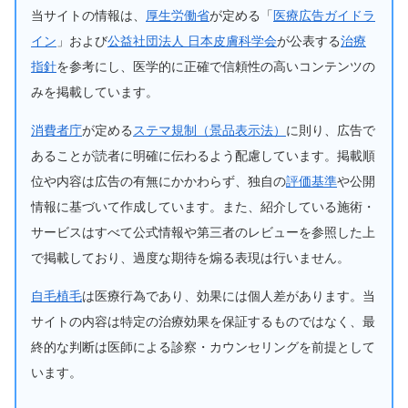
当サイトの情報は、
厚生労働省
が定める「
医療広告ガイドラ
イン
」および
公益社団法人 日本皮膚科学会
が公表する
治療
指針
を参考にし、医学的に正確で信頼性の高いコンテンツの
みを掲載しています。
消費者庁
が定める
ステマ規制（景品表示法）
に則り、広告で
あることが読者に明確に伝わるよう配慮しています。掲載順
位や内容は広告の有無にかかわらず、独自の
評価基準
や公開
情報に基づいて作成しています。また、紹介している施術・
サービスはすべて公式情報や第三者のレビューを参照した上
で掲載しており、過度な期待を煽る表現は行いません。
自毛植毛
は医療行為であり、効果には個人差があります。当
サイトの内容は特定の治療効果を保証するものではなく、最
終的な判断は医師による診察・カウンセリングを前提として
います。