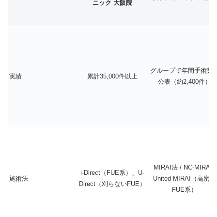
ニック 大阪院
グループで年間手術数
実績
累計35,000件以上
公表（約2,400件）
MIRAI法 / NC-MIRAI /
i-Direct（FUE系）、U-
施術法
United-MIRAI（高密度
Direct（刈らないFUE）
FUE系）