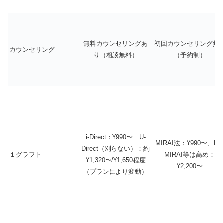
無料カウンセリングあ
初回カウンセリング無
カウンセリング
り（相談無料）
（予約制）
i-Direct：¥990〜 U-
MIRAI法：¥990〜、NC
Direct（刈らない）：約
１グラフト
MIRAI等は高め：
¥1,320〜/¥1,650程度
¥2,200〜
（プランにより変動）